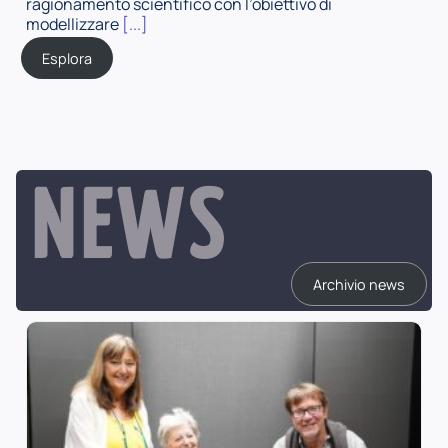
ragionamento scientifico con l’obiettivo di
modellizzare
[...]
Esplora
NEWS
Archivio news