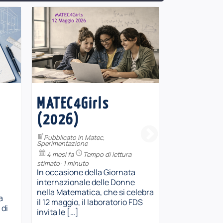
MATEC4Girls
Protett
(2026)
nello sp
material
Pubblicato in
Matec
,
Sperimentazione
Pubblicato in
4 mesi fa
Tempo di lettura
Formazione ins
stimato: 1 minuto
5 mesi fa
In occasione della Giornata
stimato: 1 minu
internazionale delle Donne
Non è disponi
nella Matematica, che si celebra
a
riassunto in q
il 12 maggio, il laboratorio FDS
 di
un articolo p
invita le […]