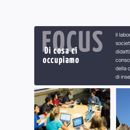
FOCUS
Il lab
societ
Di cosa ci
didatt
occupiamo
consol
della 
di ins