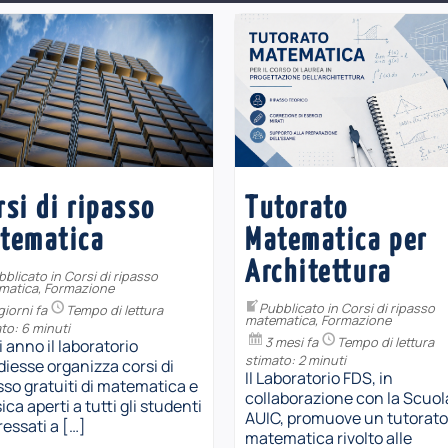
rsi di ripasso
Tutorato
tematica
Matematica per
Architettura
bblicato in
Corsi di ripasso
matica
,
Formazione
Pubblicato in
Corsi di ripasso
giorni fa
Tempo di lettura
matematica
,
Formazione
to: 6 minuti
3 mesi fa
Tempo di lettura
 anno il laboratorio
stimato: 2 minuti
diesse organizza corsi di
Il Laboratorio FDS, in
sso gratuiti di matematica e
collaborazione con la Scuol
sica aperti a tutti gli studenti
AUIC, promuove un tutorato
ressati a […]
matematica rivolto alle