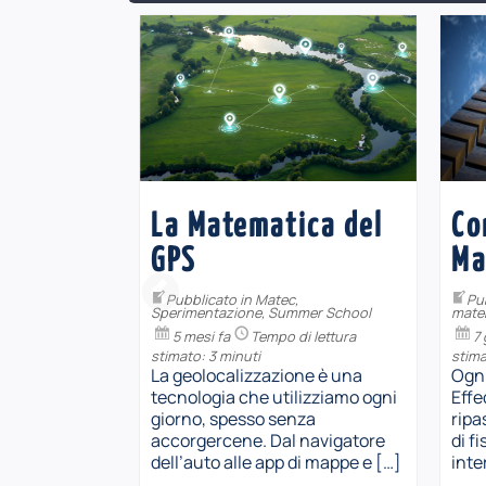
eometria
La Matematica del
Co
o –
GPS
Ma
idattico
Pubblicato in
Matec
,
Pu
Sperimentazione
,
Summer School
mate
ione
,
5 mesi fa
Tempo di lettura
7 
stimato: 3 minuti
stima
i lettura
La geolocalizzazione è una
Ogni
tecnologia che utilizziamo ogni
Effe
alcun
giorno, spesso senza
ripa
si tratta di
accorgercene. Dal navigatore
di fi
o.
dell’auto alle app di mappe e […]
inte