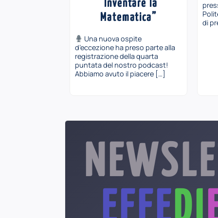
“Inventare la
pres
Poli
Matematica”
di pr
Una nuova ospite
d’eccezione ha preso parte alla
registrazione della quarta
puntata del nostro podcast!
Abbiamo avuto il piacere […]
NEWSLE
EFFE
DI