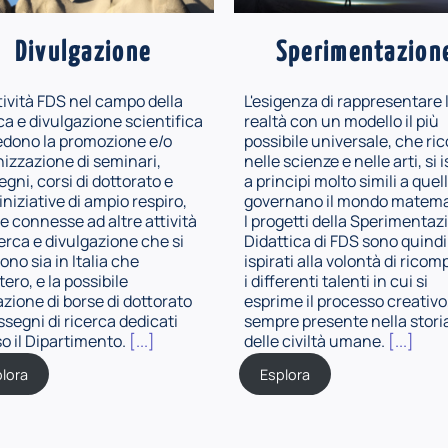
Divulgazione
Sperimentazion
tività FDS nel campo della
L'esigenza di rappresentare 
ca e divulgazione scientifica
realtà con un modello il più
edono la promozione e/o
possibile universale, che ric
izzazione di seminari,
nelle scienze e nelle arti, si 
gni, corsi di dottorato e
a principi molto simili a quel
 iniziative di ampio respiro,
governano il mondo matema
 connesse ad altre attività
I progetti della Sperimentaz
cerca e divulgazione che si
Didattica di FDS sono quindi
ono sia in Italia che
ispirati alla volontà di ricom
stero, e la possibile
i differenti talenti in cui si
azione di borse di dottorato
esprime il processo creativo
ssegni di ricerca dedicati
sempre presente nella stori
o il Dipartimento.
[...]
delle civiltà umane.
[...]
lora
Esplora