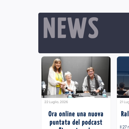
NEWS
22 Luglio, 2026
21 Lug
Ora online una nuova
Ra
puntata del podcast
Il 27