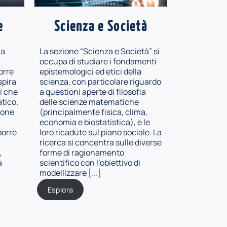
e
Scienza e Società
la
La sezione “Scienza e Società” si
occupa di studiare i fondamenti
orre
epistemologici ed etici della
ispira
scienza, con particolare riguardo
li che
a questioni aperte di filosofia
tico.
delle scienze matematiche
ione
(principalmente fisica, clima,
economia e biostatistica), e le
porre
loro ricadute sul piano sociale. La
ricerca si concentra sulle diverse
,
forme di ragionamento
a
scientifico con l’obiettivo di
modellizzare
[...]
Esplora