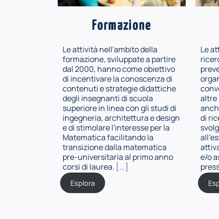
Formazione
Le attività nell'ambito della
Le at
formazione, sviluppate a partire
ricer
dal 2000, hanno come obiettivo
prev
di incentivare la conoscenza di
organ
contenuti e strategie didattiche
conve
degli insegnanti di scuola
altre
superiore in linea con gli studi di
anche
ingegneria, architettura e design
di ri
e di stimolare l'interesse per la
svolg
Matematica facilitando la
all'e
transizione dalla matematica
attiv
pre-universitaria al primo anno
e/o a
corsi di laurea.
[...]
press
Esplora
Esp