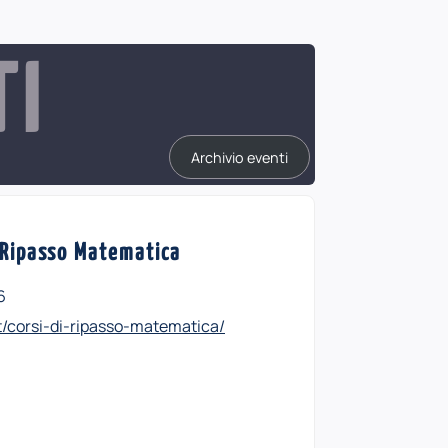
TI
Archivio eventi
i Ripasso Matematica
6
it/corsi-di-ripasso-matematica/