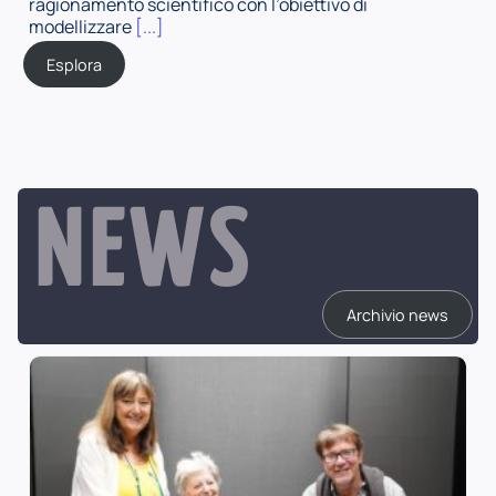
ragionamento scientifico con l’obiettivo di
modellizzare
[...]
Esplora
NEWS
Archivio news