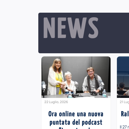
NEWS
22 Luglio, 2026
21 Lug
Ora online una nuova
Ra
puntata del podcast
Il 27