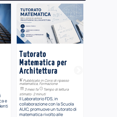
Tutorato
MATEC4G
Matematica per
(2026)
Architettura
Pubblicato in
Sperimentazion
Pubblicato in
Corsi di ripasso
4 mesi fa
matematica
,
Formazione
stimato: 1 minu
3 mesi fa
Tempo di lettura
In occasione 
stimato: 2 minuti
i
internaziona
Il Laboratorio FDS, in
ca e
nella Matemat
collaborazione con la Scuola
denti
il 12 maggio, 
AUIC, promuove un tutorato di
invita le […]
matematica rivolto alle