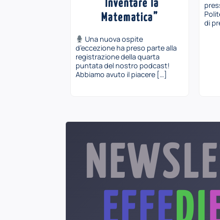
“Inventare la
pres
Poli
Matematica”
di pr
Una nuova ospite
d’eccezione ha preso parte alla
registrazione della quarta
puntata del nostro podcast!
Abbiamo avuto il piacere […]
NEWSLE
EFFE
DI