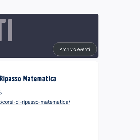
TI
Archivio eventi
i Ripasso Matematica
6
it/corsi-di-ripasso-matematica/