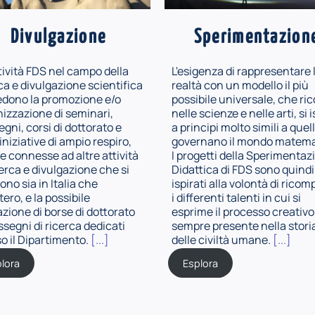
Divulgazione
Sperimentazion
tività FDS nel campo della
L'esigenza di rappresentare 
ca e divulgazione scientifica
realtà con un modello il più
edono la promozione e/o
possibile universale, che ric
izzazione di seminari,
nelle scienze e nelle arti, si 
gni, corsi di dottorato e
a principi molto simili a quel
 iniziative di ampio respiro,
governano il mondo matema
 connesse ad altre attività
I progetti della Sperimentaz
cerca e divulgazione che si
Didattica di FDS sono quindi
ono sia in Italia che
ispirati alla volontà di ricom
stero, e la possibile
i differenti talenti in cui si
azione di borse di dottorato
esprime il processo creativo
ssegni di ricerca dedicati
sempre presente nella stori
o il Dipartimento.
[...]
delle civiltà umane.
[...]
lora
Esplora