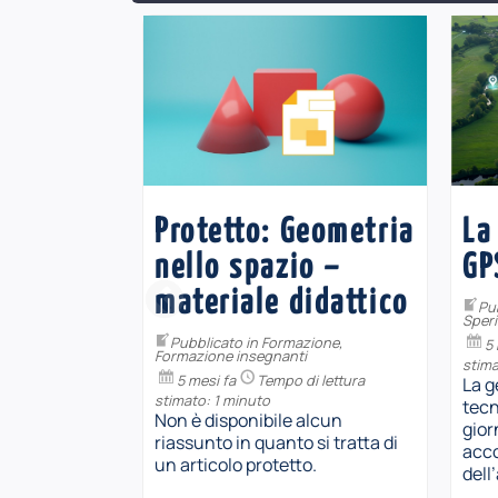
s
Protetto: Geometria
La
nello spazio –
GP
materiale didattico
Pu
Sper
Pubblicato in
Formazione
,
i lettura
5 
Formazione insegnanti
stima
5 mesi fa
Tempo di lettura
 Giornata
La g
stimato: 1 minuto
le Donne
tecn
Non è disponibile alcun
che si celebra
gior
riassunto in quanto si tratta di
oratorio FDS
acco
un articolo protetto.
dell