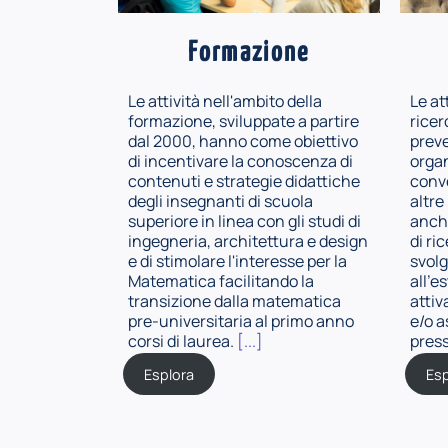
Formazione
Le attività nell'ambito della
Le at
formazione, sviluppate a partire
ricer
dal 2000, hanno come obiettivo
prev
di incentivare la conoscenza di
organ
contenuti e strategie didattiche
conve
degli insegnanti di scuola
altre
superiore in linea con gli studi di
anche
ingegneria, architettura e design
di ri
e di stimolare l'interesse per la
svolg
Matematica facilitando la
all'e
transizione dalla matematica
attiv
pre-universitaria al primo anno
e/o a
corsi di laurea.
[...]
press
Esplora
Esp