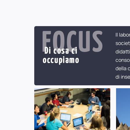
FOCUS
Il lab
societ
Di cosa ci
didatt
occupiamo
consol
della 
di ins