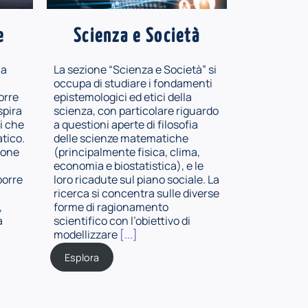
e
Scienza e Società
la
La sezione “Scienza e Società” si
occupa di studiare i fondamenti
orre
epistemologici ed etici della
ispira
scienza, con particolare riguardo
li che
a questioni aperte di filosofia
tico.
delle scienze matematiche
ione
(principalmente fisica, clima,
economia e biostatistica), e le
porre
loro ricadute sul piano sociale. La
ricerca si concentra sulle diverse
,
forme di ragionamento
a
scientifico con l’obiettivo di
modellizzare
[...]
Esplora