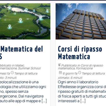
 Matematica del
Corsi di ripasso
S
Matematica
bblicato in
Matec
,
Pubblicato in
Corsi di ripasso
imentazione
,
Summer School
matematica
,
Formazione
mesi fa
Tempo di lettura
6 giorni fa
Tempo di lettura
to: 3 minuti
stimato: 6 minuti
eolocalizzazione è una
Ogni anno il laboratorio
ologia che utilizziamo ogni
Effediesse organizza corsi d
no, spesso senza
ripasso gratuiti di matemati
rgercene. Dal navigatore
di fisica aperti a tutti gli stu
’auto alle app di mappe e […]
interessati a […]