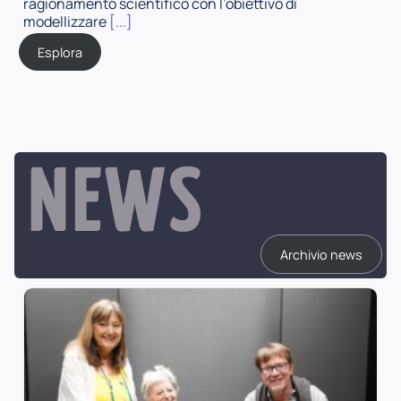
ragionamento scientifico con l’obiettivo di
modellizzare
[...]
Esplora
NEWS
Archivio news