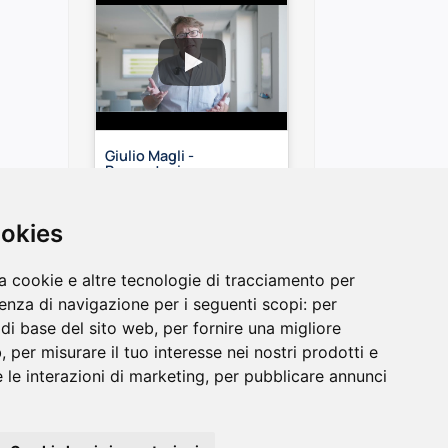
Giulio Magli -
Presentazione
Laboratorio FDS
ookies
a cookie e altre tecnologie di tracciamento per
ienza di navigazione per i seguenti scopi:
per
à di base del sito web
,
per fornire una migliore
b
,
per misurare il tuo interesse nei nostri prodotti e
 le interazioni di marketing
,
per pubblicare annunci
Contatti
Newsletter
Aggiorna le preferenze sui