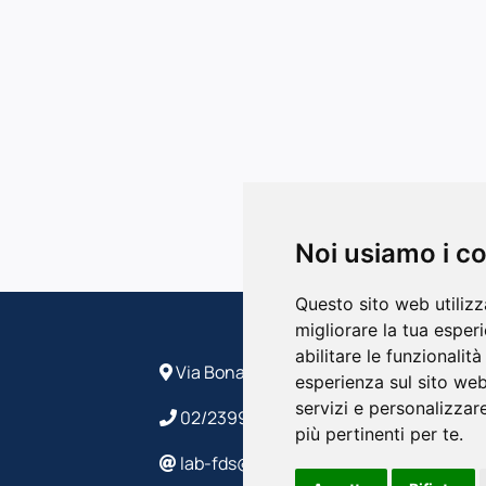
Noi usiamo i c
Questo sito web utilizz
migliorare la tua esper
abilitare le funzionalit
Via Bonardi, 9 - 20133 Milano
esperienza sul sito we
servizi e personalizzare
02/2399 4586/4632
più pertinenti per te
.
lab-fds@polimi.it