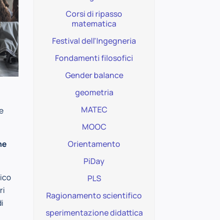
Corsi di ripasso
matematica
Festival dell'Ingegneria
Fondamenti filosofici
Gender balance
geometria
MATEC
e
MOOC
ne
Orientamento
PiDay
rico
PLS
ri
Ragionamento scientifico
i
sperimentazione didattica