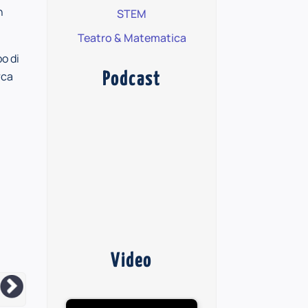
n
STEM
Teatro & Matematica
po di
rca
Podcast
Video