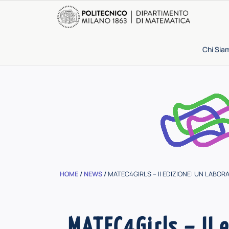
Chi Sia
HOME
/
NEWS
/
MATEC4GIRLS – II EDIZIONE: UN LABOR
MATEC4Girls – II 