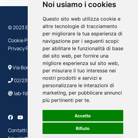
Noi usiamo i cookies
Questo sito web utilizza cookie e
altre tecnologie di tracciamento
© 2023 EFFEDIESSE – Politecnico di Milano
per migliorare la tua esperienza di
Cookie Policy
navigazione per i seguenti scopi:
Privacy Policy
per abilitare le funzionalità di base
del sito web
,
per fornire una
migliore esperienza sul sito web
,
Via Bonardi, 9 - 20133 Milano
per misurare il tuo interesse nei
nostri prodotti e servizi e
02/2399 4586/4632
personalizzare le interazioni di
marketing
,
per pubblicare annunci
lab-fds@polimi.it
più pertinenti per te
.
Accetto
Rifiuto
Contatti