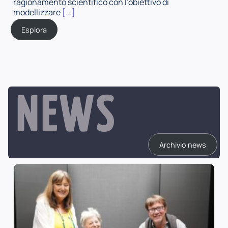
ragionamento scientifico con l’obiettivo di
modellizzare
[...]
Esplora
NEWS
Archivio news