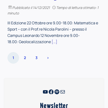
Pubblicato
il 14/12/2021
Tempo di lettura stimato: 1
minuto
III Edizione 22 Ottobre ore 9.00-18.00: Matematica e
Sport – con il Prof.re Nicola Parolini – presso il
Campus Leonardo 12 Novembre ore 9.00-
18.00: Geolocalizzazione
[…]
Paginazione
1
2
3
>
degli
articoli
YouTube
Facebook
Spotify
Email
Newsletter