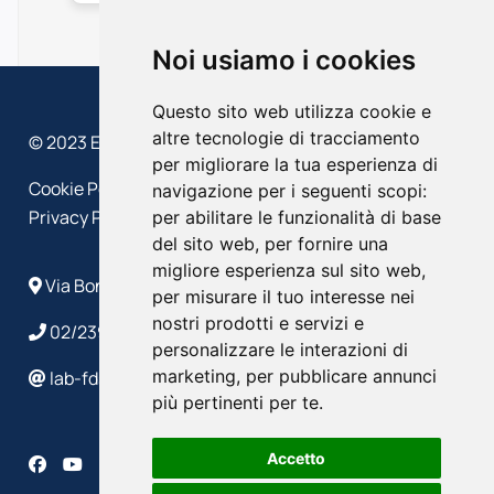
Noi usiamo i cookies
Questo sito web utilizza cookie e
altre tecnologie di tracciamento
© 2023 EFFEDIESSE – Politecnico di Milano
per migliorare la tua esperienza di
Cookie Policy
navigazione per i seguenti scopi:
Privacy Policy
per abilitare le funzionalità di base
del sito web
,
per fornire una
migliore esperienza sul sito web
,
Via Bonardi, 9 - 20133 Milano
per misurare il tuo interesse nei
nostri prodotti e servizi e
02/2399 4586/4632
personalizzare le interazioni di
marketing
,
per pubblicare annunci
lab-fds@polimi.it
più pertinenti per te
.
Accetto