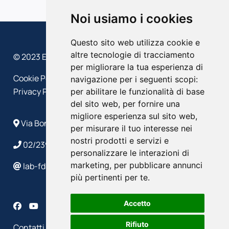
Noi usiamo i cookies
Questo sito web utilizza cookie e
altre tecnologie di tracciamento
© 2023 EFFEDIESSE – Politecnico di Milano
per migliorare la tua esperienza di
Cookie Policy
navigazione per i seguenti scopi:
Privacy Policy
per abilitare le funzionalità di base
del sito web
,
per fornire una
migliore esperienza sul sito web
,
Via Bonardi, 9 - 20133 Milano
per misurare il tuo interesse nei
nostri prodotti e servizi e
02/2399 4586/4632
personalizzare le interazioni di
marketing
,
per pubblicare annunci
lab-fds@polimi.it
più pertinenti per te
.
Accetto
Rifiuto
Contatti