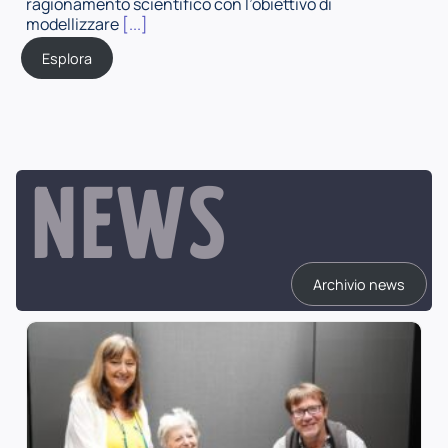
ragionamento scientifico con l’obiettivo di
modellizzare
[...]
Esplora
NEWS
Archivio news