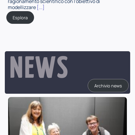
ragionamento scientifico con l’obiettivo di
modellizzare
[...]
Esplora
NEWS
Archivio news