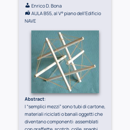
Enrico D. Bona
AULA B55, al V° piano dell'Edificio
NAVE
Abstract
:
I “semplici mezzi” sono tubi di cartone,
materiali riciclati o banali oggetti che
diventano componenti: assemblati
con graffette, scotch, colle, spaghi