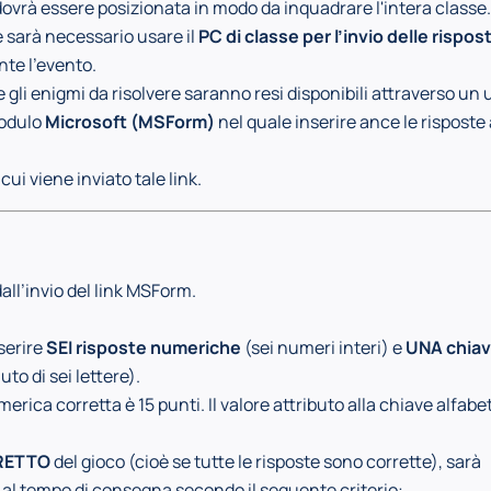
ovrà essere posizionata in modo da inquadrare l'intera classe
e sarà necessario usare il
PC di classe per l’invio delle rispos
ante l'evento.
o e gli enigmi da risolvere saranno resi disponibili attraverso un
modulo
Microsoft (MSForm)
nel quale inserire ance le risposte 
ui viene inviato tale link.
dall’invio del link MSForm.
.
serire
SEI risposte numeriche
(sei numeri interi) e
UNA chia
to di sei lettere).
erica corretta è 15 punti. Il valore attributo alla chiave alfabe
RETTO
del gioco (cioè se tutte le risposte sono corrette), sarà
 al tempo di consegna secondo il seguente criterio: