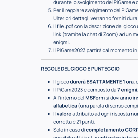
durante lo svolgimento del PiGame e d
Per il regolare svolgimento del PiGam
Ulteriori dettagli verranno forniti dur
Il file .pdf con la descrizione del gioc
link (tramite la chat di Zoom) ad un 
enigmi.
Il PiGame2023 partirà dal momento in c
REGOLE DEL GIOCO E PUNTEGGIO
Il gioco
durerà ESATTAMENTE 1 ora
, 
Il PiGam2023 è composto da
7 enigmi
All’interno del
MSForm
si dovranno in
alfabetica
(una parola di senso compiu
Il
valore
attribuito ad ogni risposta num
corretta è 21 punti.
Solo in caso di
completamento COR
possibile attribuiti
punti extra
in base