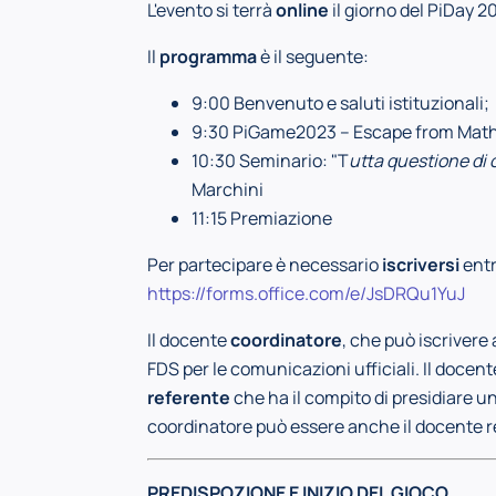
L'evento si terrà
online
il giorno del PiDay 20
Il
programma
è il seguente:
9:00 Benvenuto e saluti istituzionali;
9:30 PiGame2023 – Escape from Mat
10:30 Seminario: "T
utta questione di 
Marchini
11:15 Premiazione
Per partecipare è necessario
iscriversi
entr
https://forms.office.com/e/JsDRQu1YuJ
Il docente
coordinatore
, che può iscrivere 
FDS per le comunicazioni ufficiali. Il docen
referente
che ha il compito di presidiare u
coordinatore può essere anche il docente ref
PREDISPOZIONE E INIZIO DEL GIOCO