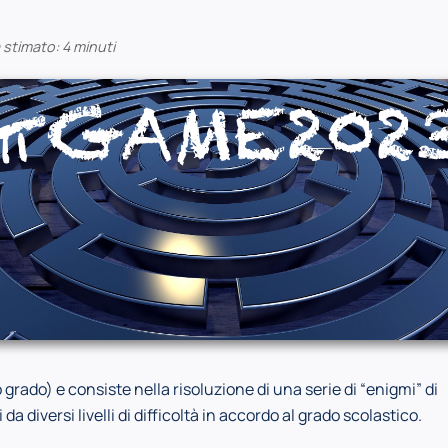
 stimato: 4 minuti
grado) e consiste nella risoluzione di una serie di “enigmi” di
a diversi livelli di difficoltà in accordo al grado scolastico.