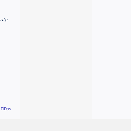
rita
:
PiDay