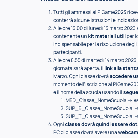
Tutti gli ammessi al PiGame2023 ric
conterrà alcune istruzioni e indicazio
Alle ore 13.00 di lunedì 13 marzo 2023 s
contenente un
kit materiali utili
per l
indispensabile per la risoluzione degl
partecipanti.
Alle ore 8.55 di martedì 14 marzo 2023
giornata sarà aperta. Il
link alla stan
Marzo. Ogni classe dovrà
accedere us
momento dell’iscrizione al PiGame202
e il nome della scuola usando il
segue
MED_Classe_NomeScuola ->
e
SUP_B_Classe_NomeScuola -
SUP_T_Classe_NomeScuola -
Ogni
classe dovrà quindi essere dot
PC di classe dovrà avere una
webcam