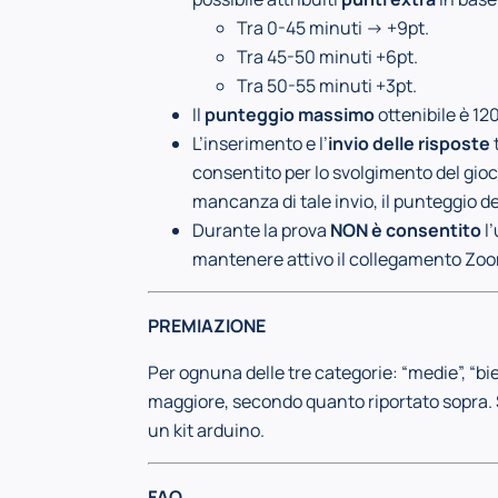
Tra 0-45 minuti -> +9pt.
Tra 45-50 minuti +6pt.
Tra 50-55 minuti +3pt.
Il
punteggio massimo
ottenibile è 12
L’inserimento e l’
invio delle risposte
consentito per lo svolgimento del gio
mancanza di tale invio, il punteggio d
Durante la prova
NON è consentito
l’
mantenere attivo il collegamento Zoom
PREMIAZIONE
Per ognuna delle tre categorie: “medie”, “bi
maggiore, secondo quanto riportato sopra.
un kit arduino.
FAQ