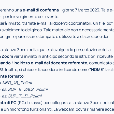
everanno una
e-mail di conferma
il giorno 7 Marzo 2023. Tale e
ni per lo svolgimento dell’evento.
arà inviato, tramite e-mail ai docenti coordinatori, un file .pdf
o svolgimento del gioco. Tale materiale non è necessariament
i enigmi e può essere stampato e utilizzato a discrezione dei
 la stanza Zoom nella quale si svolgerà la presentazione della
za Zoom
verrà inviato in anticipo secondo le istruzioni ricevute i
ando l’indirizzo e-mail del docente referente
, comunicato a
3. Inoltre, si chiede di accedere indicando come
"NOME”
la cl
nte formato
:
s. MED_1B_Polimi
>
es. SUP_B_2ALS_Polimi
>
es. SUP_T_3I_Polimi
ata di PC
(PC di classe) per collegarsi alla stanza Zoom indicata
e un microfono funzionanti. La webcam dovrà rimanere acc