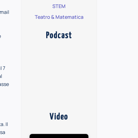
STEM
-mail
Teatro & Matematica
Podcast
e
l 7
l
asse
Video
. Il
esa