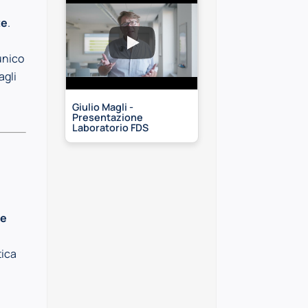
.
te
.
 unico
agli
Giulio Magli -
Presentazione
Laboratorio FDS
ve
tica